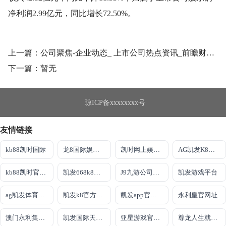
净利润2.99亿元，同比增长72.50%。
上一篇：公司聚焦-企业动态_ 上市公司热点资讯_前瞻财经 - 前瞻网
下一篇：暂无
琼ICP备xxxxxxxx号
友情链接
kb88凯时国际
龙8国际娱乐官网
凯时网上娱乐下载
AG凯发K8国际
kb88凯时官网首页
凯发668k8国际
J9九游公司官方网站
凯发游戏平台
ag凯发体育线路检测
凯发k8官方旗舰厅
凯发app官网登录
永利皇官网址
澳门永利集团304am官方入口
凯发国际天生赢家
亚星游戏官网·(中国)责任有限公司
尊龙人生就是博客户端