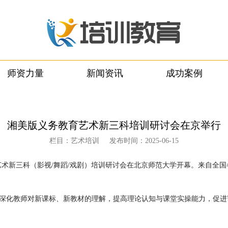
师资力量
新闻资讯
成功案例
湘美版义务教育艺术新三科培训研讨会在京举行
栏目：艺术培训
发布时间：2025-06-15
艺术新三科（影视/舞蹈/戏剧）培训研讨会在北京师范大学开幕。来自全
化教师对新课标、新教材的理解，提高理论认知与课堂实操能力，促进