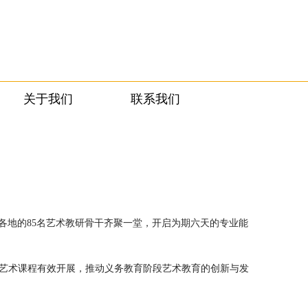
关于我们
联系我们
国各地的85名艺术教研骨干齐聚一堂，开启为期六天的专业能
艺术课程有效开展，推动义务教育阶段艺术教育的创新与发