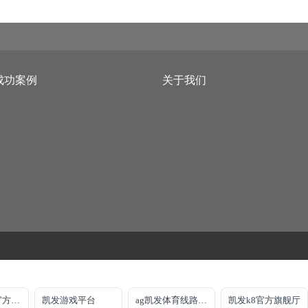
成功案例
关于我们
J9九游公司官方网站
凯发游戏平台
ag凯发体育线路检测
凯发k8官方旗舰厅