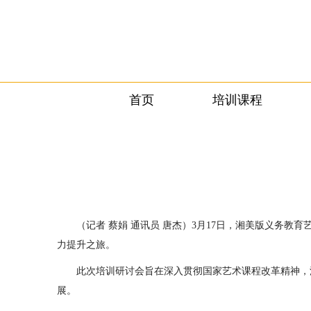
首页
培训课程
（记者 蔡娟 通讯员 唐杰）3月17日，湘美版义务教育
力提升之旅。
此次培训研讨会旨在深入贯彻国家艺术课程改革精神，深
展。