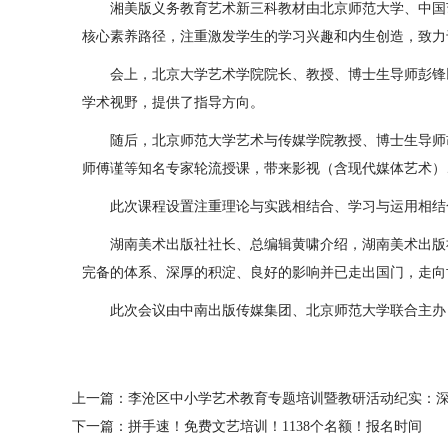
湘美版义务教育艺术新三科教材由北京师范大学、中国艺
核心素养路径，注重激发学生的学习兴趣和内生创造，致力
会上，北京大学艺术学院院长、教授、博士生导师彭锋以
学术视野，提供了指导方向。
随后，北京师范大学艺术与传媒学院教授、博士生导师胡
师傅谨等知名专家轮流授课，带来影视（含现代媒体艺术）
此次课程设置注重理论与实践相结合、学习与运用相结合
湖南美术出版社社长、总编辑黄啸介绍，湖南美术出版社从
完备的体系、深厚的积淀、良好的影响并已走出国门，走向
此次会议由中南出版传媒集团、北京师范大学联合主办，
上一篇：李沧区中小学艺术教育专题培训暨教研活动纪实：
下一篇：拼手速！免费文艺培训！1138个名额！报名时间