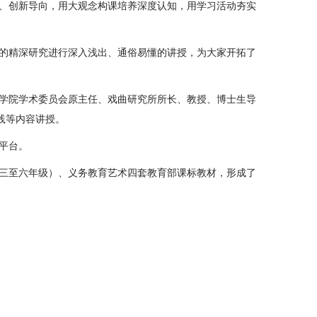
、创新导向，用大观念构课培养深度认知，用学习活动夯实
的精深研究进行深入浅出、通俗易懂的讲授，为大家开拓了
学院学术委员会原主任、戏曲研究所所长、教授、博士生导
践等内容讲授。
平台。
三至六年级）、义务教育艺术四套教育部课标教材，形成了