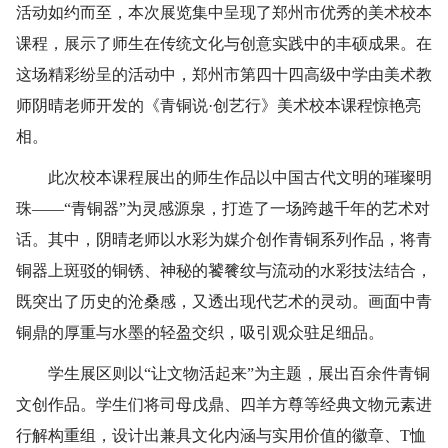
活动如约而至，本次展览集中呈现了郑州市优秀的美术校本
课程，展示了师生在传统文化与创意实践中的丰硕成果。在
这场精彩纷呈的活动中，郑州市第四十四高级中学由美术教
师阴晴老师开发的《青铜说·创艺行》美术校本课程惊艳亮
相。
此次校本课程展出的师生作品以中国古代文明的璀璨明
珠——“青铜器”为灵感源泉，打造了一场跨越千年的艺术对
话。其中，阴晴老师以水彩为媒介创作青铜系列作品，将青
铜器上斑驳的铜锈、神秘的饕餮纹与流动的水彩技法结合，
既突出了历史的沧桑感，又透出现代艺术的灵动。画面中青
铜鼎的厚重与水墨的轻盈交织，吸引观众驻足细品。
学生展区则以“让文物活起来”为主题，展出百余件青铜
文创作品。学生们将司母戊鼎、四羊方尊等经典文物元素进
行解构重组，设计出兼具文化内涵与实用价值的徽章、T恤